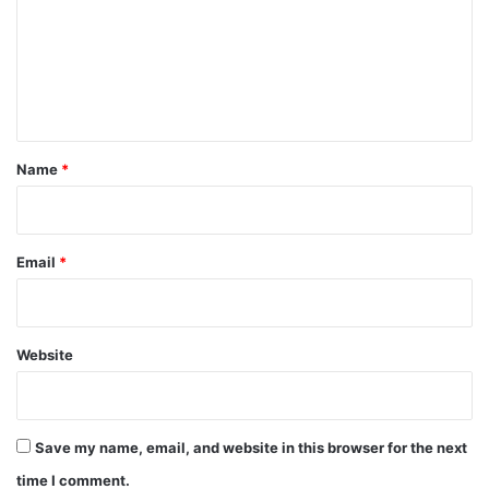
m
e
n
t
*
Name
*
Email
*
Website
Save my name, email, and website in this browser for the next
time I comment.