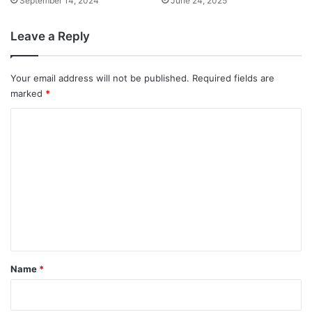
September 14, 2024
June 24, 2025
Leave a Reply
Your email address will not be published.
Required fields are
marked
*
C
o
m
m
e
n
t
*
Name
*