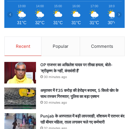
13:00
14:00
15:00
16:00
17:00
18:00
1
‹
›
31°C
32°C
31°C
31°C
31°C
30°C
2
Recent
Popular
Comments
OP राजभर का अखिलेश यादव पर तीखा हमला, बोले-
‘श्रीकृष्ण के नहीं, कंसवंशी हैं’
30 minutes ago
अमृतसर में ₹35 करोड़ की हेरोइन बरामद, 5 किलो खेप के
साथ तस्कर गिरफ्तार; पुलिस का बड़ा एक्शन
30 minutes ago
Punjab के अस्पताल में बड़ी लापरवाही, वॉशरूम में रातभर बंद
रही बीमार महिला, ताला लगाकर चले गए कर्मचारी
32 minutes ago