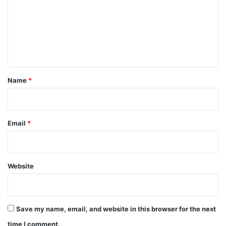
m
m
e
n
t
*
Name
*
Email
*
Website
Save my name, email, and website in this browser for the next
time I comment.