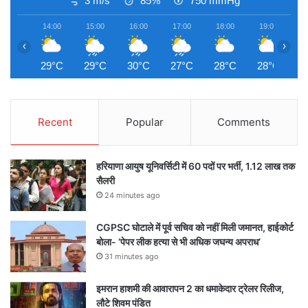
3 m/s
85%
750
mmHg
14:00
15:00
16:00
17:00
18:00
19:00
2
‹
›
29°C
29°C
30°C
27°C
28°C
28°C
2
Recent
Popular
Comments
हरियाणा आयुष यूनिवर्सिटी में 60 पदों पर भर्ती, 1.12 लाख तक
सैलरी
24 minutes ago
CGPSC घोटाले में पूर्व सचिव को नहीं मिली जमानत, हाईकोर्ट
बोला- ‘पेपर लीक हत्या से भी अधिक जघन्य अपराध’
31 minutes ago
इमरान हाशमी की आवारापन 2 का धमाकेदार ट्रेलर रिलीज,
लौटे शिवम पंडित