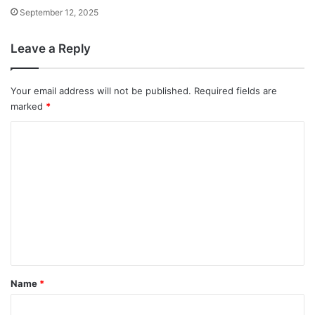
September 12, 2025
Leave a Reply
Your email address will not be published.
Required fields are
marked
*
C
o
m
m
e
n
t
*
Name
*