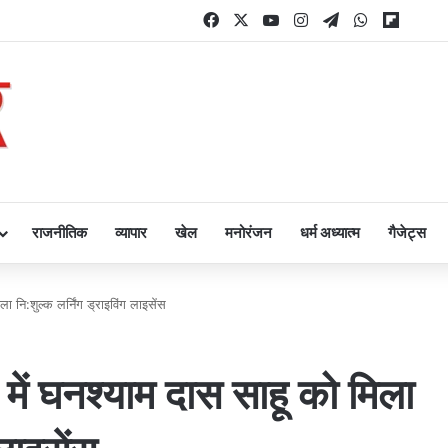
Facebook
X
YouTube
Instagram
Telegram
WhatsApp
Flipbo
राजनीतिक
व्यापार
खेल
मनोरंजन
धर्म अध्यात्म
गैजेट्स
 नि:शुल्क लर्निंग ड्राइविंग लाइसेंस
ें घनश्याम दास साहू को मिला