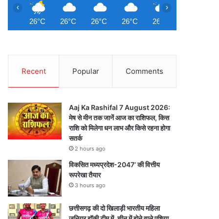
‹
›
26°C
26°C
26°C
26°C
26°C
26°C
2
Recent
Popular
Comments
Aaj Ka Rashifal 7 August 2026:
मेष से मीन तक जानें आज का राशिफल, किस
राशि को मिलेगा धन लाभ और किसे रहना होगा
सतर्क
2 hours ago
विकसित मध्यप्रदेश-2047’ की वित्तीय
रूपरेखा तैयार
3 hours ago
छत्तीसगढ़ की दो खिलाड़ी भारतीय महिला
जूनियर हॉकी टीम में, चीन में होने वाले एशिया