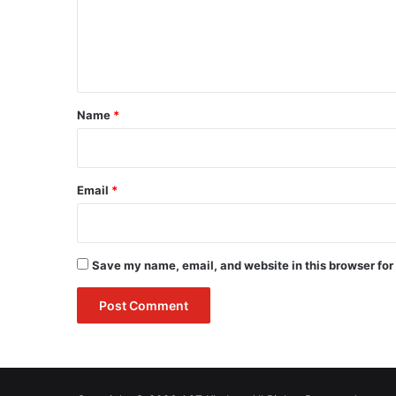
m
e
n
t
*
Name
*
Email
*
Save my name, email, and website in this browser for