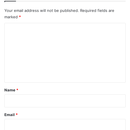
Your email address will not be published.
Required fields are
marked
*
C
o
m
m
e
n
t
*
Name
*
Email
*