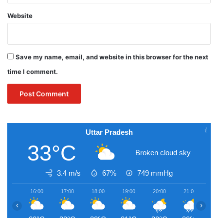
Website
Save my name, email, and website in this browser for the next
time I comment.
Uttar Pradesh
33°C
Broken cloud sky
3.4 m/s
67%
749
mmHg
16:00
17:00
18:00
19:00
20:00
21:00
2
‹
›