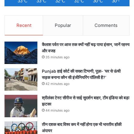
33°C
33°C
32°C
31°C
30°C
30°C
2
Recent
Popular
Comments
कैलाश पर्वत पर आज तक क्यों नहीं चढ़ पाया इंसान, जानें रहस्य
और वजह
35 minutes ago
Punjab हाई कोर्ट की सख्त टिप्पणी, पूछा- ‘घर से ऊंची
सड़क बनाना कौन सी इंजीनियरिंग पॉलिसी है?’
42 minutes ago
श्रीलंका टेस्ट सीरीज से साई सुदर्शन बाहर, टीम इंडिया को बड़ा
झटका
44 minutes ago
तीन दशक बाद विश्व कप में नहीं होगा एक भी भारतीय हॉकी
अंपायर