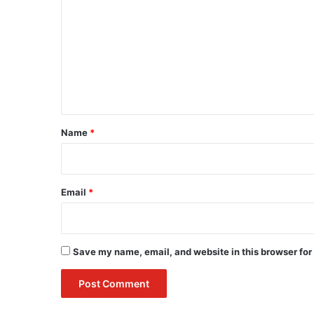
o
m
m
e
n
t
*
Name
*
Email
*
Save my name, email, and website in this browser for