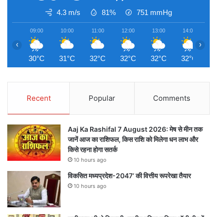
4.3 m/s
81%
751
mmHg
09:00
10:00
11:00
12:00
13:00
14:00
1
‹
›
30°C
31°C
32°C
32°C
32°C
32°C
3
Recent
Popular
Comments
Aaj Ka Rashifal 7 August 2026: मेष से मीन तक
जानें आज का राशिफल, किस राशि को मिलेगा धन लाभ और
किसे रहना होगा सतर्क
10 hours ago
विकसित मध्यप्रदेश-2047’ की वित्तीय रूपरेखा तैयार
10 hours ago