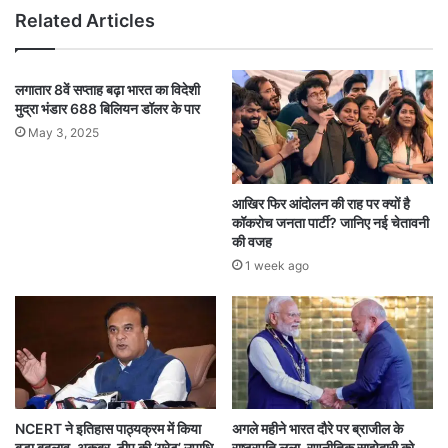
Related Articles
लगातार 8वें सप्ताह बढ़ा भारत का विदेशी
मुद्रा भंडार 688 बिलियन डॉलर के पार
May 3, 2025
आखिर फिर आंदोलन की राह पर क्यों है
कॉकरोच जनता पार्टी? जानिए नई चेतावनी
की वजह
1 week ago
NCERT ने इतिहास पाठ्यक्रम में किया
अगले महीने भारत दौरे पर ब्राजील के
बड़ा बदलाव, अकबर-टीपू की ‘ग्रेट’ उपाधि
राष्ट्रपति लूला, रणनीतिक साझेदारी को