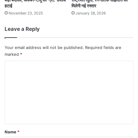
हटाई
मिलेगी नई रफ्तार
November 23, 2025
January 28, 2026
Leave a Reply
Your email address will not be published.
Required fields are
marked
*
C
o
m
m
e
n
t
*
Name
*