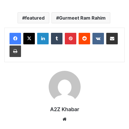
featured
Gurmeet Ram Rahim
LinkedIn
Tumblr
Pinterest
Reddit
VKontakte
Share via Email
Print
A2Z Khabar
Website