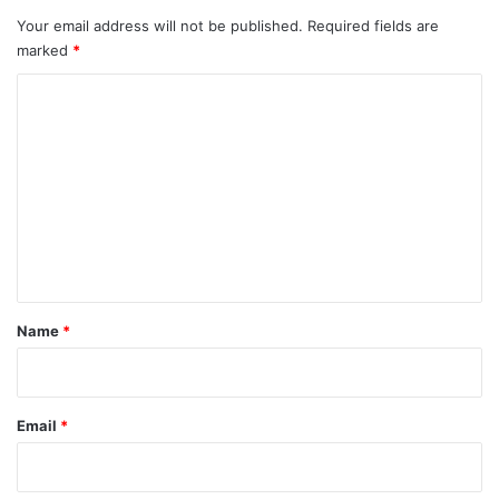
Your email address will not be published.
Required fields are
marked
*
C
o
m
m
e
n
t
*
Name
*
Email
*