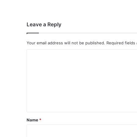
Leave a Reply
Your email address will not be published.
Required fields
C
o
m
m
e
n
t
*
Name
*