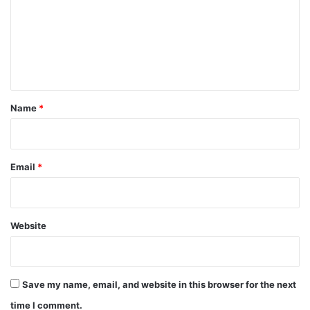
m
m
e
n
t
*
Name
*
Email
*
Website
Save my name, email, and website in this browser for the next
time I comment.