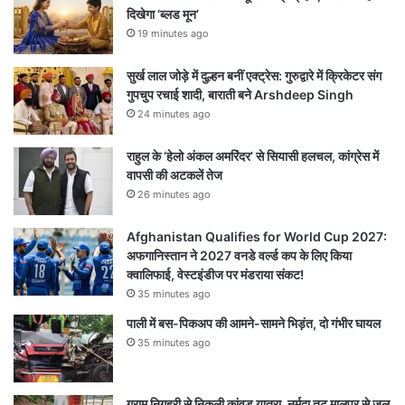
दिखेगा ‘ब्लड मून’
19 minutes ago
सुर्ख लाल जोड़े में दुल्हन बनीं एक्ट्रेस: गुरुद्वारे में क्रिकेटर संग
गुपचुप रचाई शादी, बाराती बने Arshdeep Singh
24 minutes ago
राहुल के ‘हेलो अंकल अमरिंदर’ से सियासी हलचल, कांग्रेस में
वापसी की अटकलें तेज
26 minutes ago
Afghanistan Qualifies for World Cup 2027:
अफगानिस्तान ने 2027 वनडे वर्ल्ड कप के लिए किया
क्वालिफाई, वेस्टइंडीज पर मंडराया संकट!
35 minutes ago
पाली में बस-पिकअप की आमने-सामने भिड़ंत, दो गंभीर घायल
35 minutes ago
ग्राम निगहरी से निकली कांवड़ यात्रा, नर्मदा तट मालपुर से जल