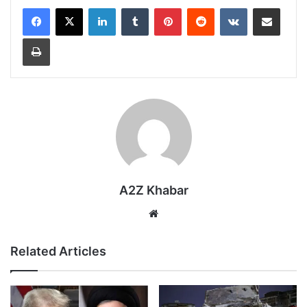
LinkedIn
Tumblr
Pinterest
Reddit
VKontakte
Share via Email
Print
A2Z Khabar
Website
Related Articles