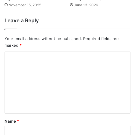
November 15, 2025
June 13, 2026
Leave a Reply
Your email address will not be published.
Required fields are
marked
*
C
o
m
m
e
n
t
*
Name
*