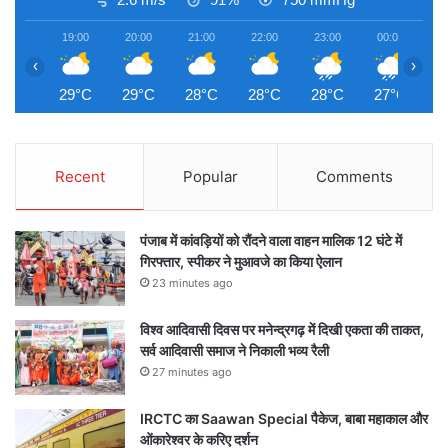
19:00
20:00
21:00
22:00
23:00
00:00
0
‹
›
29°C
29°C
28°C
28°C
28°C
27°C
2
Recent
Popular
Comments
पंजाब में कांवड़ियों को रौंदने वाला वाहन मालिक 12 घंटे में
गिरफ्तार, स्पीकर ने मुआवजे का किया ऐलान
23 minutes ago
विश्व आदिवासी दिवस पर मनेन्द्रगढ़ में दिखी एकता की ताकत,
सर्व आदिवासी समाज ने निकाली भव्य रैली
27 minutes ago
IRCTC का Saawan Special पैकेज, बाबा महाकाल और
ओंकारेश्वर के करिए दर्शन