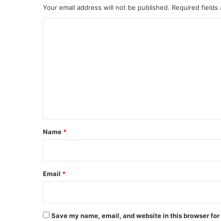
Your email address will not be published.
Required fields
C
o
m
m
e
n
t
*
Name
*
Email
*
Save my name, email, and website in this browser for