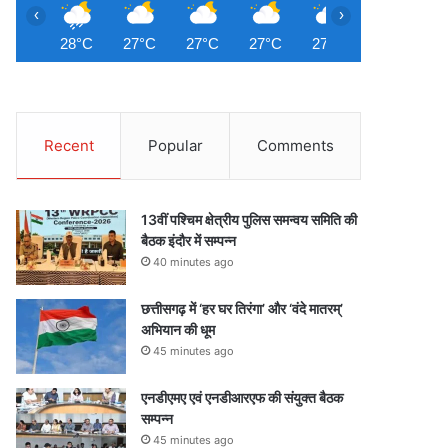
‹
›
28°C
27°C
27°C
27°C
27°C
26°C
2
Recent
Popular
Comments
13वीं पश्चिम क्षेत्रीय पुलिस समन्वय समिति की
बैठक इंदौर में सम्पन्न
40 minutes ago
छत्तीसगढ़ में ‘हर घर तिरंगा’ और ‘वंदे मातरम्’
अभियान की धूम
45 minutes ago
एनडीएमए एवं एनडीआरएफ की संयुक्त बैठक
सम्पन्न
45 minutes ago