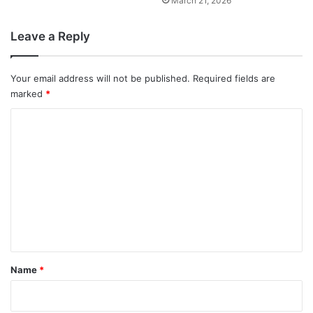
March 21, 2026
Leave a Reply
Your email address will not be published.
Required fields are
marked
*
C
o
m
m
e
n
t
*
Name
*