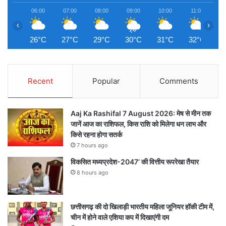
06:00
07:00
08:00
09:00
10:00
11:00
1
‹
›
26°C
27°C
29°C
30°C
31°C
32°C
3
Recent
Popular
Comments
Aaj Ka Rashifal 7 August 2026: मेष से मीन तक
जानें आज का राशिफल, किस राशि को मिलेगा धन लाभ और
किसे रहना होगा सतर्क
7 hours ago
विकसित मध्यप्रदेश-2047’ की वित्तीय रूपरेखा तैयार
8 hours ago
छत्तीसगढ़ की दो खिलाड़ी भारतीय महिला जूनियर हॉकी टीम में,
चीन में होने वाले एशिया कप में दिखाएंगी दम