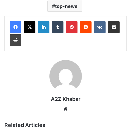
top-news
LinkedIn
Tumblr
Pinterest
Reddit
VKontakte
Share via Email
Print
A2Z Khabar
Website
Related Articles