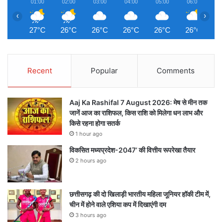
01:00
02:00
03:00
04:00
05:00
06:00
0
‹
›
27°C
26°C
26°C
26°C
26°C
26°C
2
Recent
Popular
Comments
Aaj Ka Rashifal 7 August 2026: मेष से मीन तक
जानें आज का राशिफल, किस राशि को मिलेगा धन लाभ और
किसे रहना होगा सतर्क
1 hour ago
विकसित मध्यप्रदेश-2047’ की वित्तीय रूपरेखा तैयार
2 hours ago
छत्तीसगढ़ की दो खिलाड़ी भारतीय महिला जूनियर हॉकी टीम में,
चीन में होने वाले एशिया कप में दिखाएंगी दम
3 hours ago