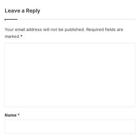
Leave a Reply
Your email address will not be published.
Required fields are
marked
*
C
o
m
m
e
n
t
*
Name
*