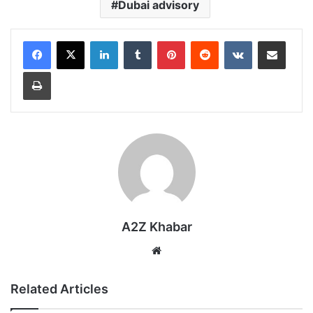
Dubai advisory
LinkedIn
Tumblr
Pinterest
Reddit
VKontakte
Share via Email
Print
A2Z Khabar
Website
Related Articles