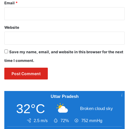
Email
*
Website
Save my name, email, and website in this browser for the next
time I comment.
Uttar Pradesh
32°C
Broken cloud sky
2.5 m/s
72%
752
mmHg