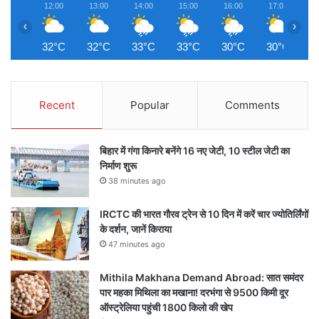
12:00
13:00
14:00
15:00
16:00
17:00
1
‹
›
32°C
32°C
33°C
33°C
30°C
30°C
2
Recent
Popular
Comments
बिहार में गंगा किनारे बनेंगे 16 नए जेटी, 10 स्टील जेटी का
निर्माण शुरू
38 minutes ago
IRCTC की भारत गौरव ट्रेन से 10 दिन में करें चार ज्योतिर्लिंगों
के दर्शन, जानें किराया
47 minutes ago
Mithila Makhana Demand Abroad: सात समंदर
पार महका मिथिला का मखाना! दरभंगा से 9500 किमी दूर
ऑस्ट्रेलिया पहुंची 1800 किलो की खेप