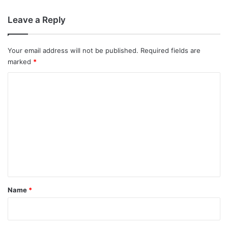
Leave a Reply
Your email address will not be published.
Required fields are
marked
*
C
o
m
m
e
n
t
*
Name
*