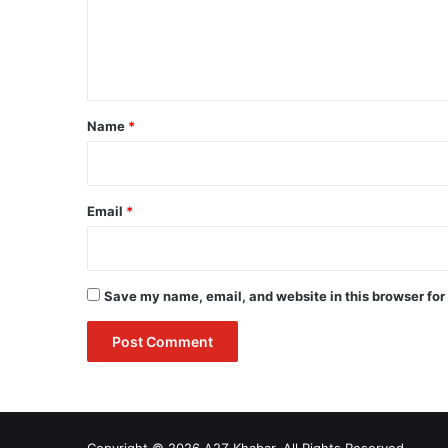
e
n
t
*
Name
*
Email
*
Save my name, email, and website in this browser for
Copyright © 2026 A2Z Khabar. All Rights Reserved