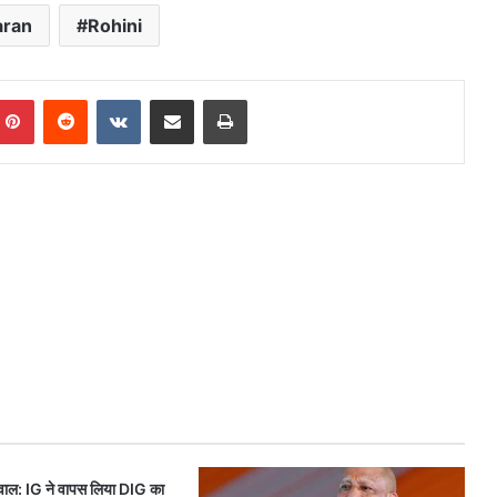
aran
Rohini
mblr
Pinterest
Reddit
VKontakte
Share via Email
Print
र बवाल: IG ने वापस लिया DIG का