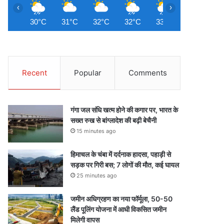
‹
›
30°C
31°C
32°C
32°C
33°C
33°C
3
Recent
Popular
Comments
गंगा जल संधि खत्म होने की कगार पर, भारत के
सख्त रुख से बांग्लादेश की बढ़ी बेचैनी
15 minutes ago
हिमाचल के चंबा में दर्दनाक हादसा, पहाड़ी से
सड़क पर गिरी बस; 7 लोगों की मौत, कई घायल
25 minutes ago
जमीन अधिग्रहण का नया फॉर्मूला, 50-50
लैंड पूलिंग योजना में आधी विकसित जमीन
मिलेगी वापस