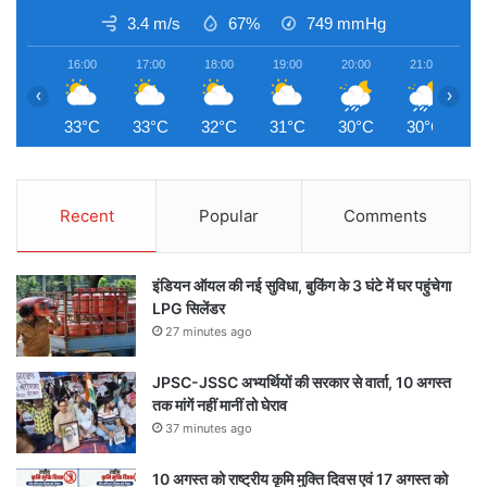
3.4 m/s
67%
749
mmHg
16:00
17:00
18:00
19:00
20:00
21:00
2
‹
›
33°C
33°C
32°C
31°C
30°C
30°C
2
Recent
Popular
Comments
इंडियन ऑयल की नई सुविधा, बुकिंग के 3 घंटे में घर पहुंचेगा
LPG सिलेंडर
27 minutes ago
JPSC-JSSC अभ्यर्थियों की सरकार से वार्ता, 10 अगस्त
तक मांगें नहीं मानीं तो घेराव
37 minutes ago
10 अगस्त को राष्ट्रीय कृमि मुक्ति दिवस एवं 17 अगस्त को