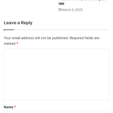
जब्त
March 3, 2025
Leave a Reply
Your email address will not be published.
Required fields are
marked
*
C
o
m
m
e
n
t
*
Name
*