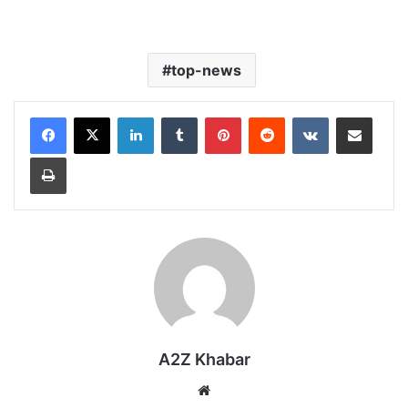
top-news
LinkedIn
Tumblr
Pinterest
Reddit
VKontakte
Share via Email
Print
A2Z Khabar
Website