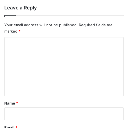
Leave a Reply
Your email address will not be published.
Required fields are
marked
*
C
o
m
m
e
n
t
*
Name
*
Email
*