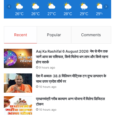
‹
›
26°C
26°C
27°C
28°C
29°C
29°C
3
Recent
Popular
Comments
Aaj Ka Rashifal 6 August 2026: मेष से मीन तक
जानें आज का राशिफल, किसे मिलेगा धन लाभ और किसे रहना
होगा सतर्क
9 hours ago
देश में अव्वलः 38.8 मिलियन मीट्रिक टन दुग्ध उत्पादन के
साथ उत्तर प्रदेश शीर्ष पर
10 hours ago
प्रधानमंत्री गरीब कल्याण अन्न योजना में मिलेगा डिजिटल
टोकन
10 hours ago