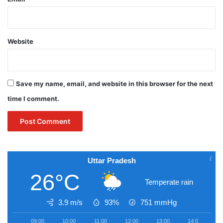
Website
Save my name, email, and website in this browser for the next
time I comment.
Uttar Pradesh
26°C
Temperate rain
3.9 m/s
93%
751
mmHg
09:00
10:00
11:00
12:00
13:00
14:00
1