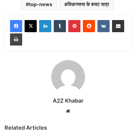
top-news
विधानसभा के बजट सत्र
LinkedIn
Tumblr
Pinterest
Reddit
VKontakte
Share via Email
Print
A2Z Khabar
Website
Related Articles