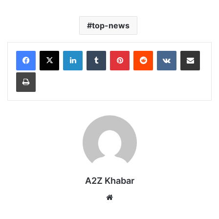
top-news
LinkedIn
Tumblr
Pinterest
Reddit
VKontakte
Share via Email
Print
A2Z Khabar
Website