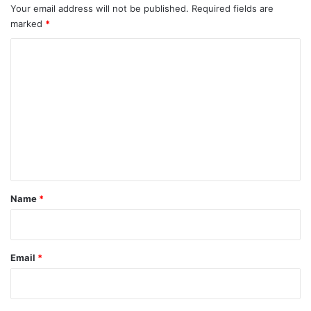
Your email address will not be published.
Required fields are
marked
*
C
o
m
m
e
n
t
*
Name
*
Email
*