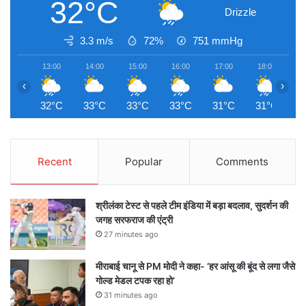
32°C
Drizzle
3.3 m/s
72%
751
mmHg
13:00
14:00
15:00
16:00
17:00
18:00
1
‹
›
32°C
33°C
33°C
33°C
31°C
31°C
3
Recent
Popular
Comments
श्रीलंका टेस्ट से पहले टीम इंडिया में बड़ा बदलाव, सुदर्शन की
जगह सरफराज की एंट्री
27 minutes ago
मीराबाई चानू से PM मोदी ने कहा- ‘हर आंसू की बूंद से लगा जैसे
गोल्ड मेडल टपक रहा हो’
31 minutes ago