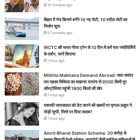
47 minutes ago
बिहार में गंगा किनारे बनेंगे 16 नए जेटी, 10 स्टील जेटी का
निर्माण शुरू
57 minutes ago
IRCTC की भारत गौरव ट्रेन से 10 दिन में करें चार ज्योतिर्लिंगों
के दर्शन, जानें किराया
1 hour ago
Mithila Makhana Demand Abroad: सात समंदर
पार महका मिथिला का मखाना! दरभंगा से 9500 किमी दूर
ऑस्ट्रेलिया पहुंची 1800 किलो की खेप
1 hour ago
यशस्वी जायसवाल को डेट करने की खबरों पर मृणाल ठाकुर ने
तोड़ी चुप्पी, रिश्ते पर दिया जवाब?
1 hour ago
Amrit Bharat Station Scheme: 20 करोड़ से
चमका शिवपुरी रेलवे स्टेशन, एयरपोर्ट जैसी हाईटेक सुविधाओं से