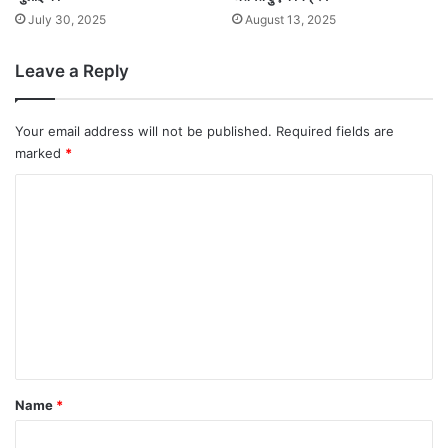
July 30, 2025
August 13, 2025
Leave a Reply
Your email address will not be published.
Required fields are
marked
*
C
o
m
m
e
n
t
*
Name
*