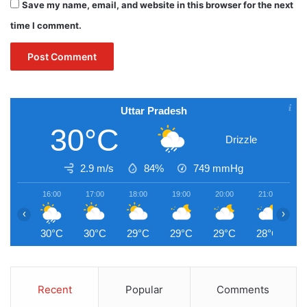
Save my name, email, and website in this browser for the next
time I comment.
Uttar Pradesh
30°C
Drizzle
2.9 m/s
84%
749
mmHg
16:00
17:00
18:00
19:00
20:00
21:00
2
‹
›
30°C
30°C
29°C
29°C
29°C
28°C
2
Recent
Popular
Comments