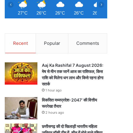
‹
›
27°C
26°C
26°C
26°C
26°C
26°C
2
Recent
Popular
Comments
Aaj Ka Rashifal 7 August 2026:
मेष से मीन तक जानें आज का राशिफल, किस
राशि को मिलेगा धन लाभ और किसे रहना होगा
सतर्क
1 hour ago
विकसित मध्यप्रदेश-2047’ की वित्तीय
रूपरेखा तैयार
2 hours ago
छत्तीसगढ़ की दो खिलाड़ी भारतीय महिला
जूनियर हॉकी टीम में, चीन में होने वाले एशिया