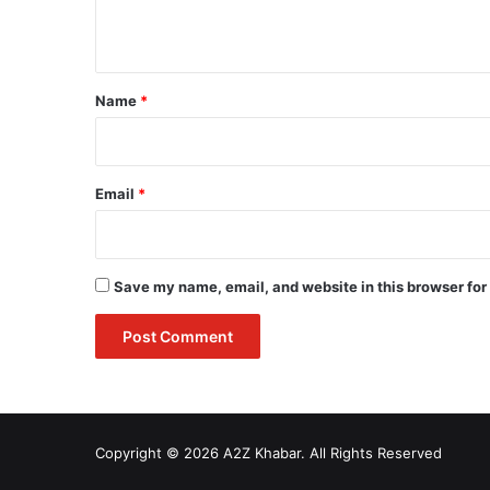
n
t
*
Name
*
Email
*
Save my name, email, and website in this browser for
Copyright © 2026 A2Z Khabar. All Rights Reserved