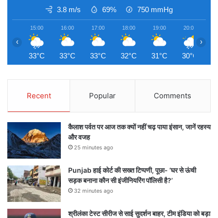
3.8 m/s
69%
750
mmHg
15:00
16:00
17:00
18:00
19:00
20:00
2
‹
›
33°C
33°C
33°C
32°C
31°C
30°C
3
Recent
Popular
Comments
कैलाश पर्वत पर आज तक क्यों नहीं चढ़ पाया इंसान, जानें रहस्य
और वजह
25 minutes ago
Punjab हाई कोर्ट की सख्त टिप्पणी, पूछा- ‘घर से ऊंची
सड़क बनाना कौन सी इंजीनियरिंग पॉलिसी है?’
32 minutes ago
श्रीलंका टेस्ट सीरीज से साई सुदर्शन बाहर, टीम इंडिया को बड़ा