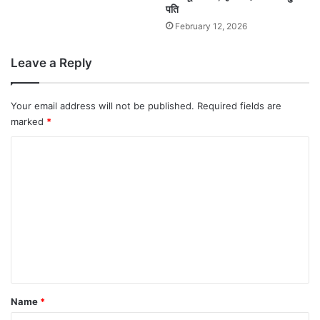
पति
February 12, 2026
Leave a Reply
Your email address will not be published.
Required fields are
marked
*
C
o
m
m
e
n
t
*
Name
*