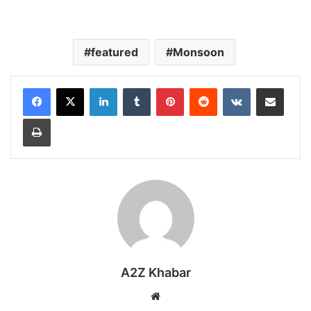
featured
Monsoon
LinkedIn
Tumblr
Pinterest
Reddit
VKontakte
Share via Email
Print
A2Z Khabar
Website