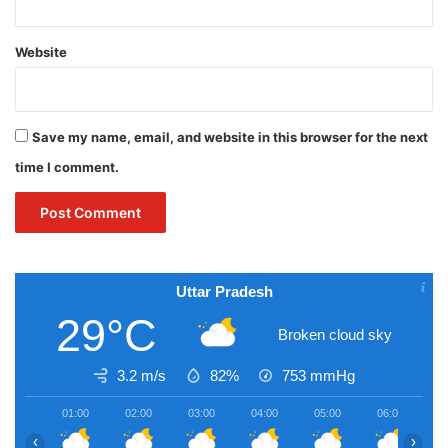
Website
Save my name, email, and website in this browser for the next
time I comment.
Uttar Pradesh
29°C
Broken cloud sky
3.2 m/s
82%
753
mmHg
01:00
02:00
03:00
04:00
05:00
06:00
0
‹
›