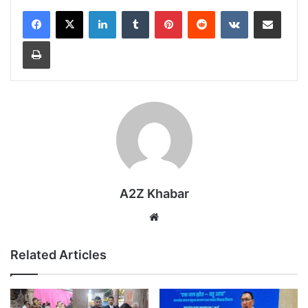
LinkedIn
Tumblr
Pinterest
Reddit
VKontakte
Share via Email
Print
A2Z Khabar
Website
Related Articles