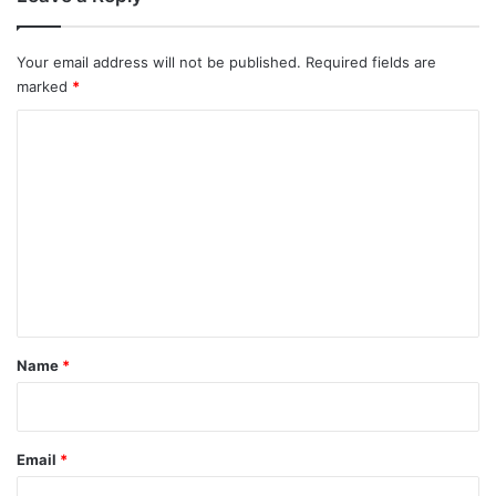
Your email address will not be published.
Required fields are
marked
*
C
o
m
m
e
n
t
*
Name
*
Email
*