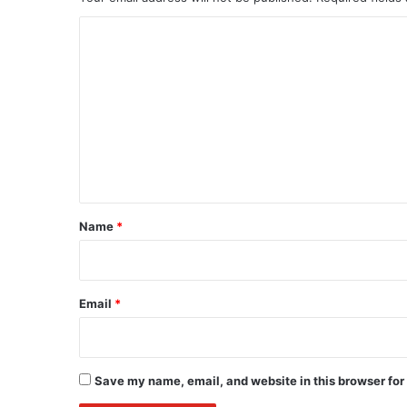
C
o
m
m
e
n
t
*
Name
*
Email
*
Save my name, email, and website in this browser for