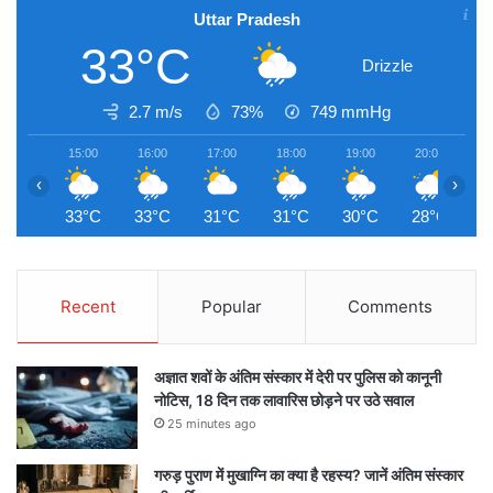
Uttar Pradesh
33°C
Drizzle
2.7 m/s
73%
749
mmHg
15:00
16:00
17:00
18:00
19:00
20:00
2
‹
›
33°C
33°C
31°C
31°C
30°C
28°C
2
Recent
Popular
Comments
अज्ञात शवों के अंतिम संस्कार में देरी पर पुलिस को कानूनी
नोटिस, 18 दिन तक लावारिस छोड़ने पर उठे सवाल
25 minutes ago
गरुड़ पुराण में मुखाग्नि का क्या है रहस्य? जानें अंतिम संस्कार