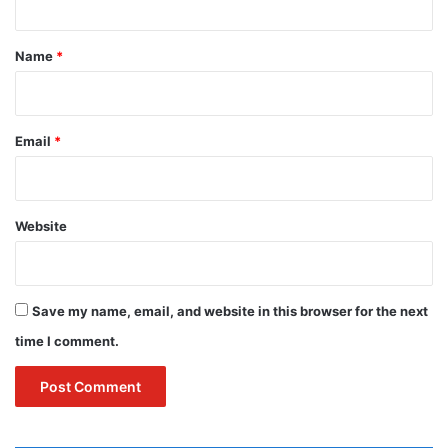
t
*
Name
*
Email
*
Website
Save my name, email, and website in this browser for the next
time I comment.