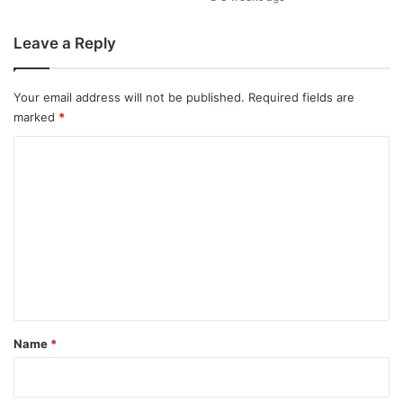
Leave a Reply
Your email address will not be published.
Required fields are
marked
*
C
o
m
m
e
n
t
*
Name
*