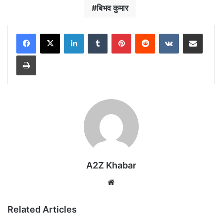
बिभव कुमार
LinkedIn
Tumblr
Pinterest
Reddit
VKontakte
Share via Email
Print
A2Z Khabar
Website
Related Articles