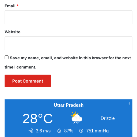
Email
*
Website
Save my name, email, and website in this browser for the next
time I comment.
Uttar Pradesh
28°C
Drizzle
3.6 m/s
87%
751
mmHg