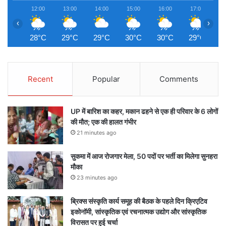
12:00
13:00
14:00
15:00
16:00
17:00
1
‹
›
28°C
29°C
29°C
30°C
30°C
29°C
2
Recent
Popular
Comments
UP में बारिश का कहर, मकान ढहने से एक ही परिवार के 6 लोगों
की मौत; एक की हालत गंभीर
21 minutes ago
सुकमा में आज रोजगार मेला, 50 पदों पर भर्ती का मिलेगा सुनहरा
मौका
23 minutes ago
ब्रिक्स संस्कृति कार्य समूह की बैठक के पहले दिन क्रिएटिव
इकोनॉमी, सांस्कृतिक एवं रचनात्मक उद्योग और सांस्कृतिक
विरासत पर हुई चर्चा