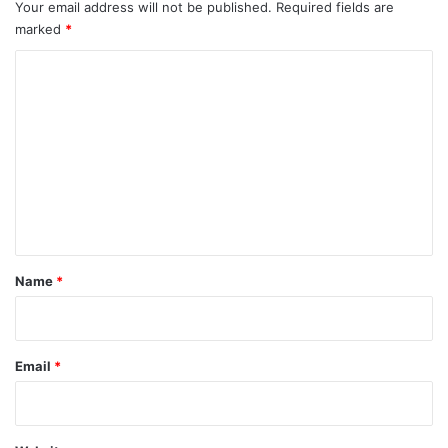
Your email address will not be published.
Required fields are
marked
*
C
o
m
m
e
n
t
*
Name
*
Email
*