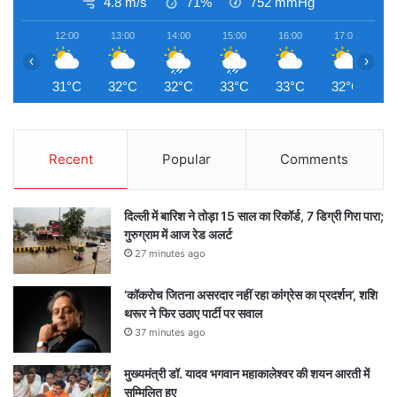
4.8 m/s
71%
752
mmHg
12:00
13:00
14:00
15:00
16:00
17:00
1
‹
›
31°C
32°C
32°C
33°C
33°C
32°C
3
Recent
Popular
Comments
दिल्ली में बारिश ने तोड़ा 15 साल का रिकॉर्ड, 7 डिग्री गिरा पारा;
गुरुग्राम में आज रेड अलर्ट
27 minutes ago
‘कॉकरोच जितना असरदार नहीं रहा कांग्रेस का प्रदर्शन’, शशि
थरूर ने फिर उठाए पार्टी पर सवाल
37 minutes ago
मुख्यमंत्री डॉ. यादव भगवान महाकालेश्‍वर की शयन आरती में
सम्मिलित हुए