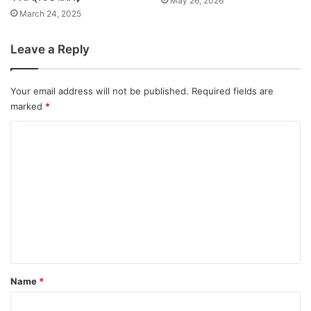
May 26, 2026
March 24, 2025
Leave a Reply
Your email address will not be published.
Required fields are
marked
*
C
o
m
m
e
n
t
*
Name
*