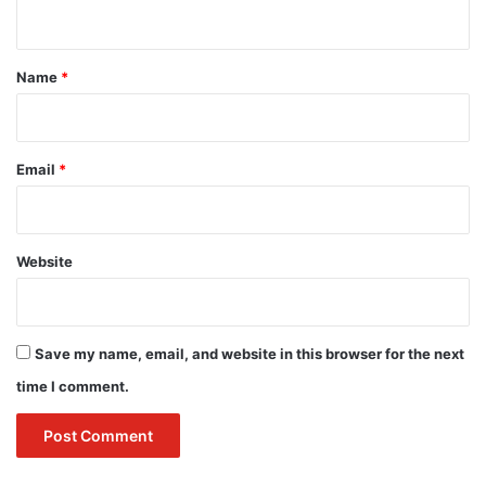
n
t
*
Name
*
Email
*
Website
Save my name, email, and website in this browser for the next
time I comment.