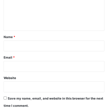
m
e
n
t
*
Name
*
Email
*
Website
Save my name, email, and website in this browser for the next
time I comment.