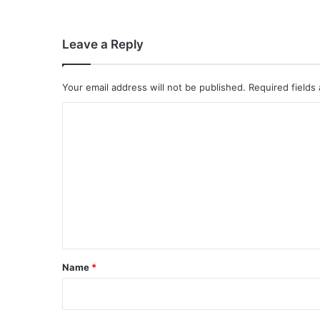
Leave a Reply
Your email address will not be published.
Required fields
C
o
m
m
e
n
t
*
Name
*