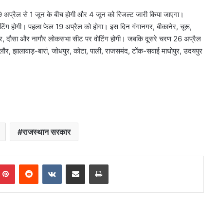
ग 19 अप्रैल से 1 जून के बीच होगी और 4 जून को रिजल्ट जारी किया जाएगा।
ोटिंग होगी। पहला फेल 19 अप्रैल को होगा। इस दिन गंगानगर, बीकानेर, चूरू,
पुर, दौसा और नागौर लोकसभा सीट पर वोटिंग होगी। जबकि दूसरे चरण 26 अप्रैल
जालौर, झालावाड़-बारां, जोधपुर, कोटा, पाली, राजसमंद, टोंक-सवाई माधोपुर, उदयपुर
राजस्थान सरकार
mblr
Pinterest
Reddit
VKontakte
Share via Email
Print