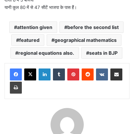
यानी कुल 80 में से 47 सीटें भाजपा के पास हैं।
attention given
before the second list
featured
geographical mathematics
regional equations also.
seats in BJP
LinkedIn
Tumblr
Pinterest
Reddit
VKontakte
Share via Email
Print