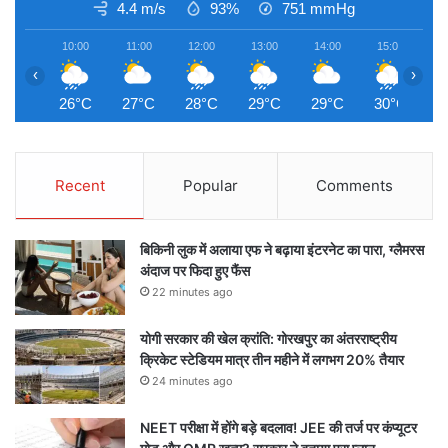
4.4 m/s
93%
751
mmHg
10:00
11:00
12:00
13:00
14:00
15:00
1
‹
›
26°C
27°C
28°C
29°C
29°C
30°C
3
Recent
Popular
Comments
बिकिनी लुक में अलाया एफ ने बढ़ाया इंटरनेट का पारा, ग्लैमरस
अंदाज पर फिदा हुए फैंस
22 minutes ago
योगी सरकार की खेल क्रांति: गोरखपुर का अंतरराष्ट्रीय
क्रिकेट स्टेडियम मात्र तीन महीने में लगभग 20% तैयार
24 minutes ago
NEET परीक्षा में होंगे बड़े बदलाव! JEE की तर्ज पर कंप्यूटर