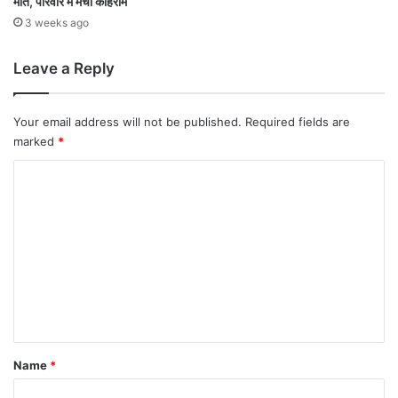
मौत, परिवार में मचा कोहराम
3 weeks ago
Leave a Reply
Your email address will not be published.
Required fields are
marked
*
C
o
m
m
e
n
t
*
Name
*