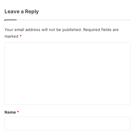
Leave a Reply
Your email address will not be published.
Required fields are
marked
*
C
o
m
m
e
n
t
*
Name
*