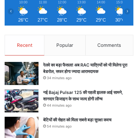
10:00
11:00
12:00
13:00
14:00
15:00
1
‹
›
26°C
27°C
28°C
29°C
29°C
30°C
3
Recent
Popular
Comments
रेलवे का बड़ा फैसला! अब RAC यात्रियों को भी मिलेगा पूरा
बेडरोल, सफर होगा ज्यादा आरामदायक
34 minutes ago
नई Bajaj Pulsar 125 की पहली झलक आई सामने,
शानदार डिजाइन के साथ जल्द होगी लॉन्च
44 minutes ago
बेटियों की सेहत को मिला सबसे बड़ा सुरक्षा कवच
54 minutes ago