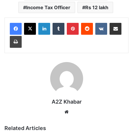
Income Tax Officer
Rs 12 lakh
LinkedIn
Tumblr
Pinterest
Reddit
VKontakte
Share via Email
Print
A2Z Khabar
Website
Related Articles