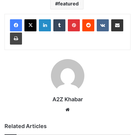
featured
LinkedIn
Tumblr
Pinterest
Reddit
VKontakte
Share via Email
Print
A2Z Khabar
Website
Related Articles