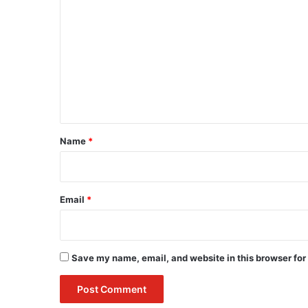
o
m
m
e
n
t
*
Name
*
Email
*
Save my name, email, and website in this browser for