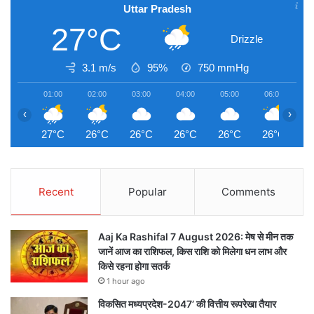
Uttar Pradesh
27°C
Drizzle
3.1 m/s
95%
750
mmHg
01:00
02:00
03:00
04:00
05:00
06:00
0
‹
›
27°C
26°C
26°C
26°C
26°C
26°C
2
Recent
Popular
Comments
Aaj Ka Rashifal 7 August 2026: मेष से मीन तक
जानें आज का राशिफल, किस राशि को मिलेगा धन लाभ और
किसे रहना होगा सतर्क
1 hour ago
विकसित मध्यप्रदेश-2047’ की वित्तीय रूपरेखा तैयार