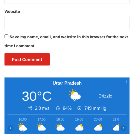
Website
Save my name, email, and website in this browser for the next
time I comment.
Uttar Pradesh
30°C
Drizzle
2.9 m/s
84%
749
mmHg
16:00
17:00
18:00
19:00
20:00
21:00
2
‹
›