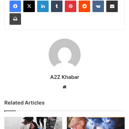
LinkedIn
Tumblr
Pinterest
Reddit
VKontakte
Share via Email
Print
A2Z Khabar
Website
Related Articles