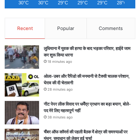
30°C
30°C
29°C
29°C
29°C
28°C
2
Recent
Popular
Comments
लुधियाना में युवक की हत्या के बाद भड़का परिवार, हाईवे जाम
कर शुरू किया धरना
18 minutes ago
ओला-उबर और रैपिडो की मनमानी से टैक्सी चालक परेशान,
घेराव की दी चेतावनी
28 minutes ago
नीट पेपर लीक विवाद पर धर्मेंद्र प्रधान का बड़ा बयान, बोले-
पद मेरे लिए महत्वपूर्ण नहीं
38 minutes ago
चैंबर ऑफ कॉमर्स की पहली बैठक में क्षेत्र की समस्याओं पर
मंथन, समाधान को लेकर हुई चर्चा