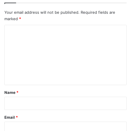
Your email address will not be published.
Required fields are
marked
*
C
o
m
m
e
n
t
*
Name
*
Email
*