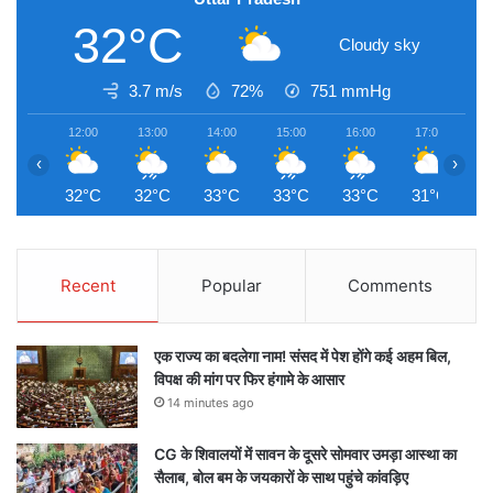
32°C
Cloudy sky
3.7 m/s
72%
751
mmHg
12:00
13:00
14:00
15:00
16:00
17:00
1
‹
›
32°C
32°C
33°C
33°C
33°C
31°C
3
Recent
Popular
Comments
एक राज्य का बदलेगा नाम! संसद में पेश होंगे कई अहम बिल,
विपक्ष की मांग पर फिर हंगामे के आसार
14 minutes ago
CG के शिवालयों में सावन के दूसरे सोमवार उमड़ा आस्था का
सैलाब, बोल बम के जयकारों के साथ पहुंचे कांवड़िए