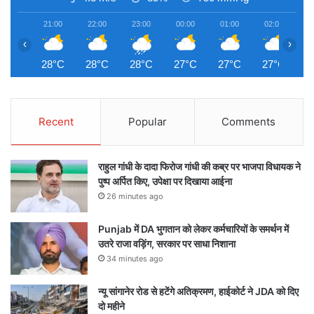
21:00
22:00
23:00
00:00
01:00
02:00
0
‹
›
28°C
28°C
28°C
27°C
27°C
27°C
2
Recent
Popular
Comments
राहुल गांधी के दादा फिरोज गांधी की कब्र पर भाजपा विधायक ने
पुष्प अर्पित किए, उपेक्षा पर दिखाया आईना
26 minutes ago
Punjab में DA भुगतान को लेकर कर्मचारियों के समर्थन में
उतरे राजा वड़िंग, सरकार पर साधा निशाना
34 minutes ago
न्यू सांगानेर रोड से हटेंगे अतिक्रमण, हाईकोर्ट ने JDA को दिए
दो महीने