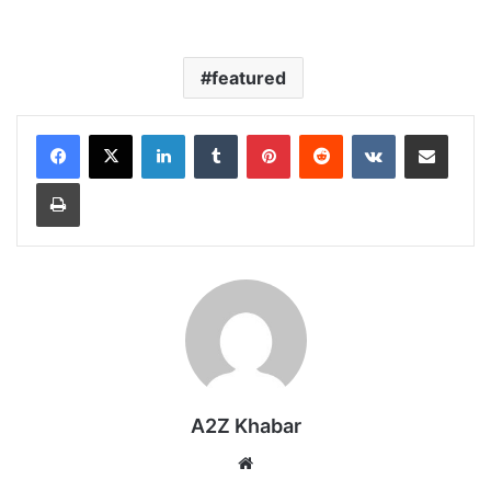
featured
LinkedIn
Tumblr
Pinterest
Reddit
VKontakte
Share via Email
Print
A2Z Khabar
Website