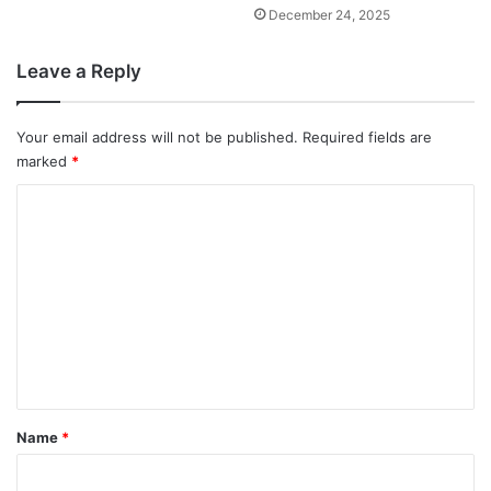
December 24, 2025
Leave a Reply
Your email address will not be published.
Required fields are
marked
*
C
o
m
m
e
n
t
*
Name
*