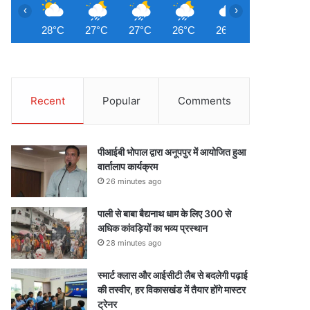
‹
›
28°C
27°C
27°C
26°C
26°C
26°C
2
Recent
Popular
Comments
पीआईबी भोपाल द्वारा अनूपपुर में आयोजित हुआ
वार्तालाप कार्यक्रम
26 minutes ago
पाली से बाबा बैद्यनाथ धाम के लिए 300 से
अधिक कांवड़ियों का भव्य प्रस्थान
28 minutes ago
स्मार्ट क्लास और आईसीटी लैब से बदलेगी पढ़ाई
की तस्वीर, हर विकासखंड में तैयार होंगे मास्टर
ट्रेनर