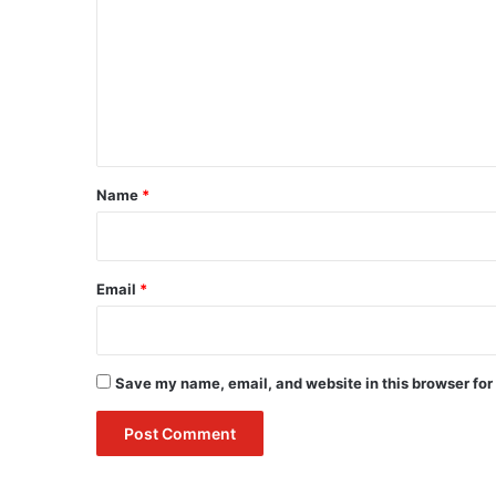
m
m
e
n
t
*
Name
*
Email
*
Save my name, email, and website in this browser for