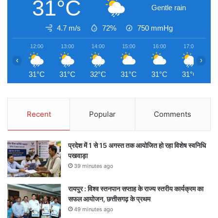
31°C
Gentle rain
4.7 m/s
72%
750
mmHg
12:00
13:00
14:00
15:00
16:00
17:00
1
‹
›
31°C
31°C
32°C
31°C
31°C
31°C
3
Recent
Popular
Comments
प्रदेश में 1 से 15 अगस्त तक आयोजित हो रहा विशेष स्वनिधि
पखवाड़ा
39 minutes ago
रायपुर : विश्व स्तनपान सप्ताह के राज्य स्तरीय कार्यक्रम का
सफल आयोजन, छत्तीसगढ़ के प्रथम
49 minutes ago