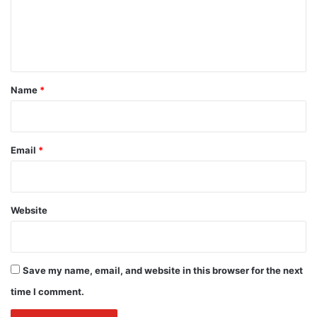
m
e
n
t
*
Name
*
Email
*
Website
Save my name, email, and website in this browser for the next
time I comment.