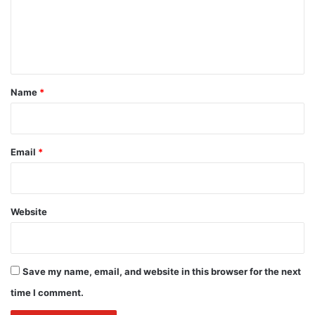
m
e
n
t
*
Name
*
Email
*
Website
Save my name, email, and website in this browser for the next
time I comment.