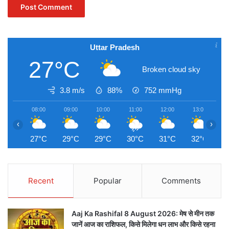
Uttar Pradesh
27°C
Broken cloud sky
3.8 m/s
88%
752
mmHg
08:00
09:00
10:00
11:00
12:00
13:00
1
‹
›
27°C
29°C
29°C
30°C
31°C
32°C
3
Recent
Popular
Comments
Aaj Ka Rashifal 8 August 2026: मेष से मीन तक
जानें आज का राशिफल, किसे मिलेगा धन लाभ और किसे रहना