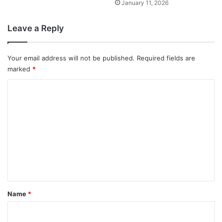
January 11, 2026
Leave a Reply
Your email address will not be published.
Required fields are
marked
*
C
o
m
m
e
n
t
*
Name
*