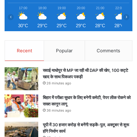
17:00
18:00
19:00
20:00
21:00
22:00
2
‹
›
30°C
29°C
29°C
29°C
28°C
28°C
2
Recent
Popular
Comments
सवाई माधोपुर से MP जा रही थी DAP की खेप, 100 कट्टे
खाद के साथ पिकअप पकड़ी
26 minutes ago
बिहार में परीक्षा सुधार के लिए बनेगी कमेटी, पेपर लीक रोकने को
सख्त कानून लागू
36 minutes ago
यूपी में 30 हजार करोड़ से बनेंगी सड़कें-पुल, अक्टूबर से शुरू
होंगे निर्माण कार्य