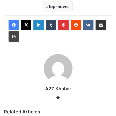
top-news
LinkedIn
Tumblr
Pinterest
Reddit
VKontakte
Share via Email
Print
A2Z Khabar
Website
Related Articles