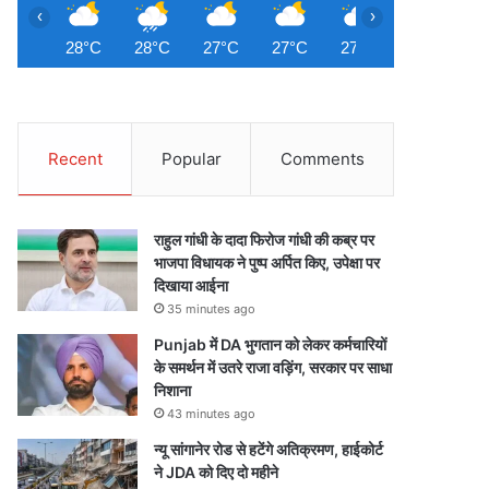
‹
›
28°C
28°C
27°C
27°C
27°C
27°C
2
Recent
Popular
Comments
राहुल गांधी के दादा फिरोज गांधी की कब्र पर
भाजपा विधायक ने पुष्प अर्पित किए, उपेक्षा पर
दिखाया आईना
35 minutes ago
Punjab में DA भुगतान को लेकर कर्मचारियों
के समर्थन में उतरे राजा वड़िंग, सरकार पर साधा
निशाना
43 minutes ago
न्यू सांगानेर रोड से हटेंगे अतिक्रमण, हाईकोर्ट
ने JDA को दिए दो महीने