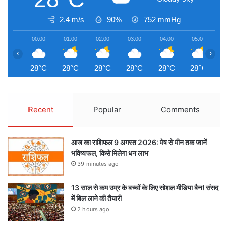
2.4 m/s
90%
752
mmHg
00:00
01:00
02:00
03:00
04:00
05:00
0
‹
›
28°C
28°C
28°C
28°C
28°C
28°C
2
Recent
Popular
Comments
आज का राशिफल 9 अगस्त 2026: मेष से मीन तक जानें
भविष्यफल, किसे मिलेगा धन लाभ
39 minutes ago
13 साल से कम उम्र के बच्चों के लिए सोशल मीडिया बैन! संसद
में बिल लाने की तैयारी
2 hours ago